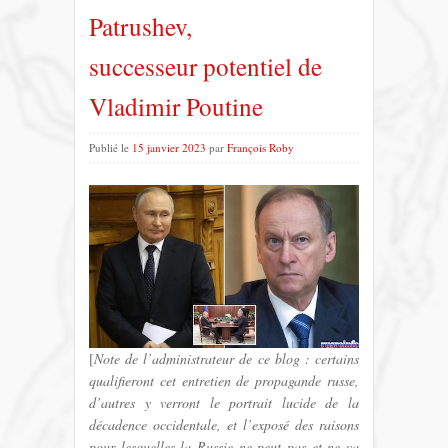
Patrushev,
successeur potentiel de
Vladimir Poutine
Publié le
15 janvier 2023
par
François Roby
[
Note de l’administrateur de ce blog : certains
qualifieront cet entretien de propagande russe,
d’autres y verront le portrait lucide de la
décadence occidentale, et l’exposé des raisons
pour lesquelles la Russie ne peut pas et ne va