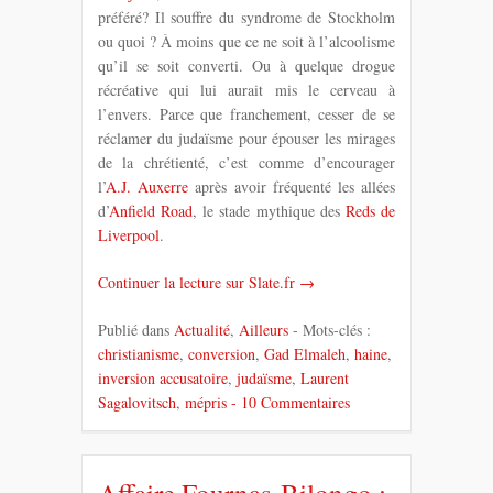
préféré? Il souffre du syndrome de Stockholm
ou quoi ? À moins que ce ne soit à l’alcoolisme
qu’il se soit converti. Ou à quelque drogue
récréative qui lui aurait mis le cerveau à
l’envers. Parce que franchement, cesser de se
réclamer du judaïsme pour épouser les mirages
de la chrétienté, c’est comme d’encourager
l’
A.J. Auxerre
après avoir fréquenté les allées
d’
Anfield Road
, le stade mythique des
Reds de
Liverpool
.
Continuer la lecture sur Slate.fr →
Publié dans
Actualité
,
Ailleurs
- Mots-clés :
christianisme
,
conversion
,
Gad Elmaleh
,
haine
,
inversion accusatoire
,
judaïsme
,
Laurent
Sagalovitsch
,
mépris
- 10 Commentaires