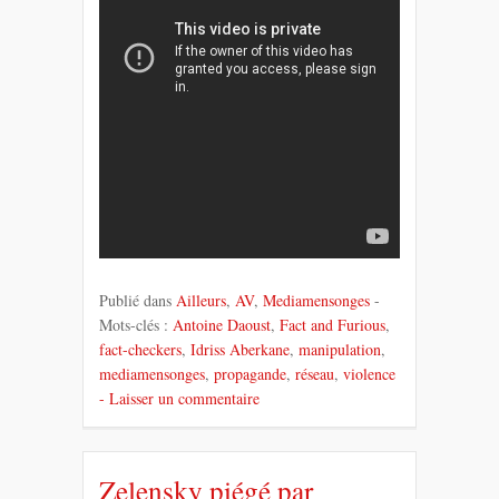
Publié dans
Ailleurs
,
AV
,
Mediamensonges
-
Mots-clés :
Antoine Daoust
,
Fact and Furious
,
fact-checkers
,
Idriss Aberkane
,
manipulation
,
mediamensonges
,
propagande
,
réseau
,
violence
- Laisser un commentaire
Zelensky piégé par