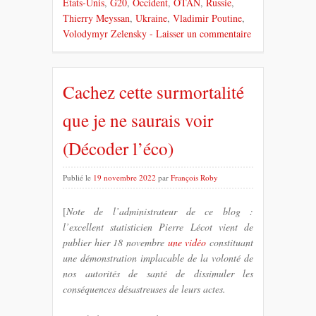
États-Unis
,
G20
,
Occident
,
OTAN
,
Russie
,
Thierry Meyssan
,
Ukraine
,
Vladimir Poutine
,
Volodymyr Zelensky
- Laisser un commentaire
Cachez cette surmortalité
que je ne saurais voir
(Décoder l’éco)
Publié le
19 novembre 2022
par
François Roby
[
Note de l’administrateur de ce blog :
l’excellent statisticien Pierre Lécot vient de
publier hier 18 novembre
une vidéo
constituant
une démonstration implacable de la volonté de
nos autorités de santé de dissimuler les
conséquences désastreuses de leurs actes.