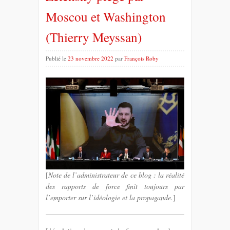
Moscou et Washington
(Thierry Meyssan)
Publié le
23 novembre 2022
par
François Roby
[
Note de l’administrateur de ce blog : la réalité
des rapports de force finit toujours par
l’emporter sur l’idéologie et la propagande.
]