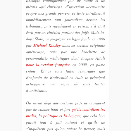
Exemple chimiquement pur de haine et de
mépris anti-chrétiens, d’inversion accusatoire
propre aux grands pervers, ce texte entraînerait
immédiatement tout journaliste devant les
tribunaux, puis rapidement en prison, s’il était
écrit par un chrétien parlant des juifs. Mais là,
dans Slate, ce magazine en ligne fondé en 1996
par
Michael Kinsley
dans sa version originale
américaine, puis par une brochette de
personnalités médiatiques dont Jacques Attali
pour la version française
en 2009, ça passe
crème. Et si vous faites remarquer que
Benjamin de Rothschild en était le principal
actionnaire, on risque de vous traiter
d’antisémite.
On savait déjà que certains juifs ne craignent
pas de clamer haut et fort
qu’ils contrôlent les
media, la politique et la banque
, que cela leur
paraît tout à fait naturel et qu’ils ne
s’inquiètent pas qu’on puisse le penser, mais