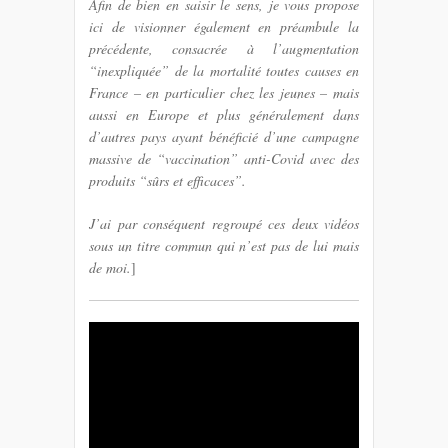
Afin de bien en saisir le sens, je vous propose
ici de visionner également en préambule la
précédente, consacrée à l’augmentation
“inexpliquée” de la mortalité toutes causes en
France – en particulier chez les jeunes – mais
aussi en Europe et plus généralement dans
d’autres pays ayant bénéficié d’une campagne
massive de “vaccination” anti-Covid avec des
produits “sûrs et efficaces”.
J’ai par conséquent regroupé ces deux vidéos
sous un titre commun qui n’est pas de lui mais
de moi.
]