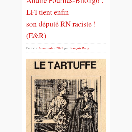
Affaire Fournas-Bilongo :
LFI tient enfin
son député RN raciste !
(E&R)
Publié le
6 novembre 2022
par
François Roby