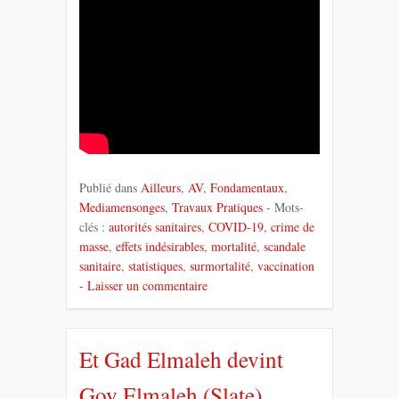
Publié dans
Ailleurs
,
AV
,
Fondamentaux
,
Mediamensonges
,
Travaux Pratiques
- Mots-
clés :
autorités sanitaires
,
COVID-19
,
crime de
masse
,
effets indésirables
,
mortalité
,
scandale
sanitaire
,
statistiques
,
surmortalité
,
vaccination
- Laisser un commentaire
Et Gad Elmaleh devint
Goy Elmaleh (Slate)