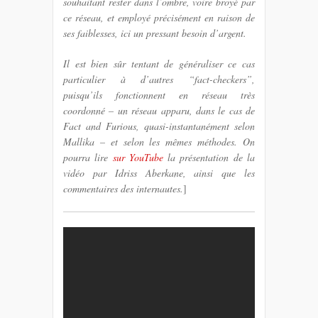
souhaitant rester dans l’ombre, voire broyé par
ce réseau, et employé précisément en raison de
ses faiblesses, ici un pressant besoin d’argent.
Il est bien sûr tentant de généraliser ce cas
particulier à d’autres “fact-checkers”,
puisqu’ils fonctionnent en réseau très
coordonné – un réseau apparu, dans le cas de
Fact and Furious, quasi-instantanément selon
Mallika – et selon les mêmes méthodes. On
pourra lire
sur YouTube
la présentation de la
vidéo par Idriss Aberkane, ainsi que les
commentaires des internautes.
]