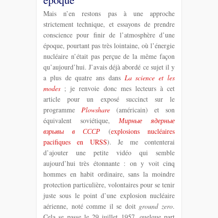
Mais n’en restons pas à une approche
strictement technique, et essayons de prendre
conscience pour finir de l’atmosphère d’une
époque, pourtant pas très lointaine, où l’énergie
nucléaire n’était pas perçue de la même façon
qu’aujourd’hui. J’avais déjà abordé ce sujet il y
a plus de quatre ans dans
La science et les
modes
; je renvoie donc mes lecteurs à cet
article pour un exposé succinct sur le
programme
Plowshare
(américain) et son
équivalent soviétique,
Мирные ядерные
взрывы в СССР
(
explosions nucléaires
pacifiques en URSS
). Je me contenterai
d’ajouter une petite vidéo qui semble
aujourd’hui très étonnante : on y voit cinq
hommes en habit ordinaire, sans la moindre
protection particulière, volontaires pour se tenir
juste sous le point d’une explosion nucléaire
aérienne, noté comme il se doit
ground zero
.
Cela se passe le 29 juillet 1957, quelque part