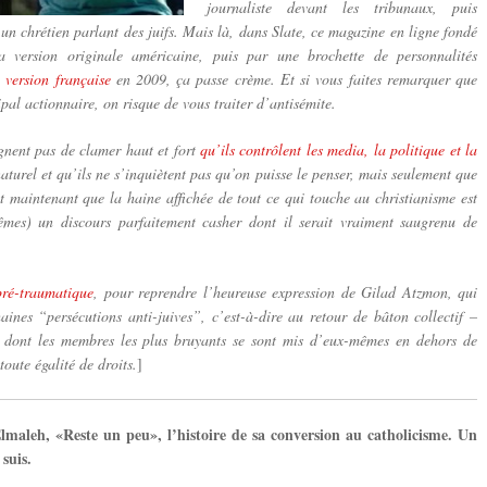
journaliste devant les tribunaux, puis
r un chrétien parlant des juifs. Mais là, dans Slate, ce magazine en ligne fondé
 version originale américaine, puis par une brochette de personnalités
 version française
en 2009, ça passe crème. Et si vous faites remarquer que
pal actionnaire, on risque de vous traiter d’antisémite.
ignent pas de clamer haut et fort
qu’ils contrôlent les media, la politique et la
 naturel et qu’ils ne s’inquiètent pas qu’on puisse le penser, mais seulement que
it maintenant que la haine affichée de tout ce qui touche au christianisme est
êmes) un discours parfaitement casher dont il serait vraiment saugrenu de
pré-traumatique
, pour reprendre l’heureuse expression de Gilad Atzmon, qui
aines “persécutions anti-juives”, c’est-à-dire au retour de bâton collectif –
x dont les membres les plus bruyants se sont mis d’eux-mêmes en dehors de
toute égalité de droits.
]
lmaleh, «Reste un peu», l’histoire de sa conversion au catholicisme. Un
 suis.