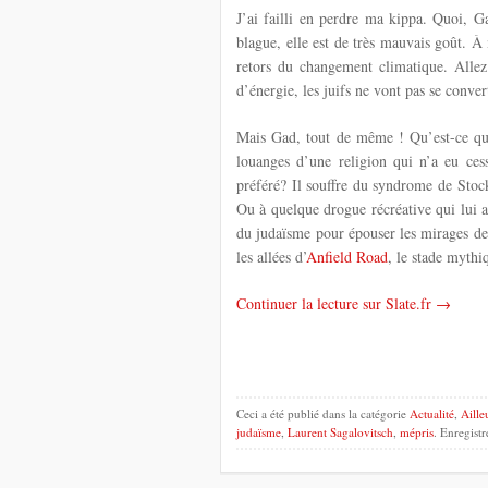
J’ai failli en perdre ma kippa. Quoi, G
blague, elle est de très mauvais goût. À m
retors du changement climatique. Allez 
d’énergie, les juifs ne vont pas se conve
Mais Gad, tout de même ! Qu’est-ce qu’
louanges d’une religion qui n’a eu ces
préféré? Il souffre du syndrome de Stoc
Ou à quelque drogue récréative qui lui a
du judaïsme pour épouser les mirages de 
les allées d’
Anfield Road
, le stade myth
Continuer la lecture sur Slate.fr →
Ceci a été publié dans la catégorie
Actualité
,
Aille
judaïsme
,
Laurent Sagalovitsch
,
mépris
. Enregistr