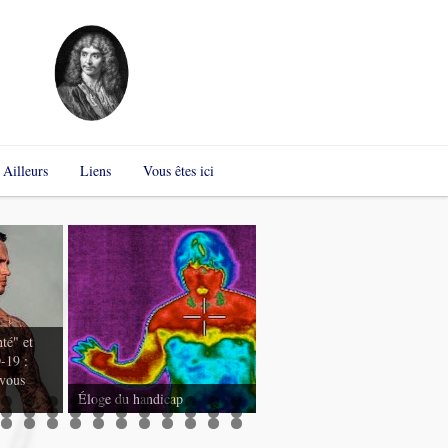
Ailleurs
Liens
Vous êtes ici
nté" et
-19 :
 vous
Relation d’ordre,
Éloge du handicap
relation d’équivalence