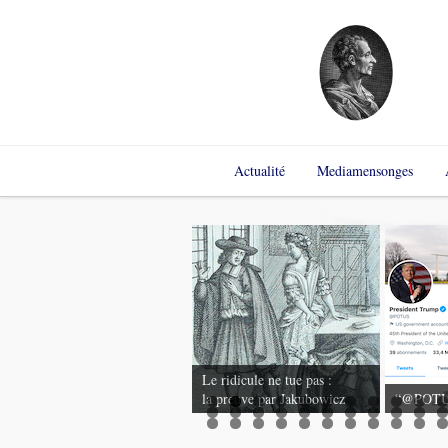
Aller
Actualité
Mediamensonges
au
contenu
Le ridicule ne tue pas :
Le piège médiatique
la preuve par Jakubowicz
“@POTUS 