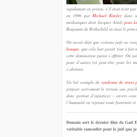
rapidement en prison, s’il était écrit pa
en 1996 par
Michael Kinsley
dans sa
médiatiques dont Jacques Attali
pour la
Benjamin de Rothschild en était le princi
On savait déjà que certains juifs ne cra
banque
, que cela leur paraît tout à fait
cette domination puisse s’effriter. On sa
pour d’autres (et peut-être pour les m
s’abstenir.
Un bel exemple de
syndrome de stress 
prépare activement le terrain aux proch
donc porteur d’injustices – envers ceu
l’humanité en rejetant toute fraternité et 
Demain sort le dernier film de Gad E
véritable camouflet pour le juif que je