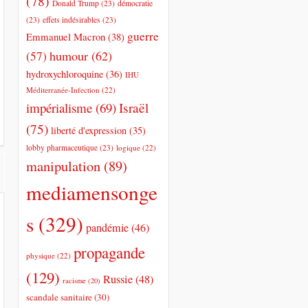
(78)
Donald Trump
(23)
démocratie
(23)
effets indésirables
(23)
guerre
Emmanuel Macron
(38)
humour
(62)
(57)
hydroxychloroquine
(36)
IHU
Méditerranée-Infection
(22)
impérialisme
(69)
Israël
(75)
liberté d'expression
(35)
lobby pharmaceutique
(23)
logique
(22)
manipulation
(89)
mediamensonge
s
(329)
pandémie
(46)
propagande
physique
(22)
(129)
Russie
(48)
racisme
(20)
scandale sanitaire
(30)