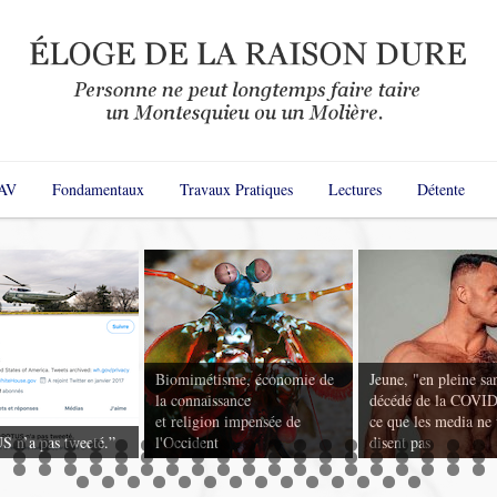
AV
Fondamentaux
Travaux Pratiques
Lectures
Détente
Biomimétisme, économie de
Jeune, "en pleine sa
la connaissance
décédé de la COVID
et religion impensée de
ce que les media ne
n’a pas tweeté.”
l'Occident
disent pas