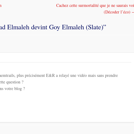
n
Cachez cette surmortalité que je ne saurais vo
(Décoder l’éco)
ad Elmaleh devint Goy Elmaleh (Slate)
”
chemtrails, plus précisément E&R a relayé une vidéo mais sans prendre
ette question ?
ns votre blog ?