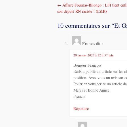
←
Affaire Fournas-Bilongo : LFI tient enfi
Navigation
son député RN raciste ! (E&R)
dans
10 commentaires sur “
Et G
les
messages
Francis
dit :
20 janvier 2023 à 12 h 57 min
Bonjour François
E&R a publié un article sur les 
position. Avez vous un avis sur c
Pourriez vous écrire un article da
Merci et Bonne Année
Francis
Répondre