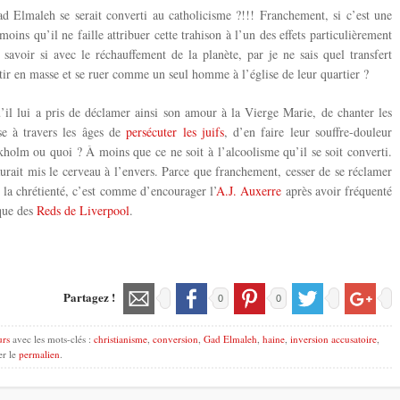
ad Elmaleh se serait converti au catholicisme ?!!! Franchement, si c’est une
oins qu’il ne faille attribuer cette trahison à l’un des effets particulièrement
savoir si avec le réchauffement de la planète, par je ne sais quel transfert
rtir en masse et se ruer comme un seul homme à l’église de leur quartier ?
il lui a pris de déclamer ainsi son amour à la Vierge Marie, de chanter les
se à travers les âges de
persécuter les juifs
, d’en faire leur souffre-douleur
kholm ou quoi ? À moins que ce ne soit à l’alcoolisme qu’il se soit converti.
urait mis le cerveau à l’envers. Parce que franchement, cesser de se réclamer
la chrétienté, c’est comme d’encourager l’
A.J. Auxerre
après avoir fréquenté
ique des
Reds de Liverpool
.
Partagez !
0
0
urs
avec les mots-clés :
christianisme
,
conversion
,
Gad Elmaleh
,
haine
,
inversion accusatoire
,
er le
permalien
.