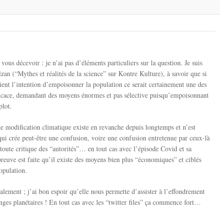
ous décevoir : je n’ai pas d’éléments particuliers sur la question. Je suis
zan (“Mythes et réalités de la science” sur Kontre Kulture), à savoir que si
ient l’intention d’empoisonner la population ce serait certainement une des
efficace, demandant des moyens énormes et pas sélective puisqu’empoisonnant
plot.
de modification climatique existe en revanche depuis longtemps et n’est
qui crée peut-être une confusion, voire une confusion entretenue par ceux-là
toute critique des “autorités”… en tout cas avec l’épisode Covid et sa
preuve est faite qu’il existe des moyens bien plus “économiques” et ciblés
opulation.
alement ; j’ai bon espoir qu’elle nous permette d’assister à l’effondrement
es planétaires ! En tout cas avec les “twitter files” ça commence fort…