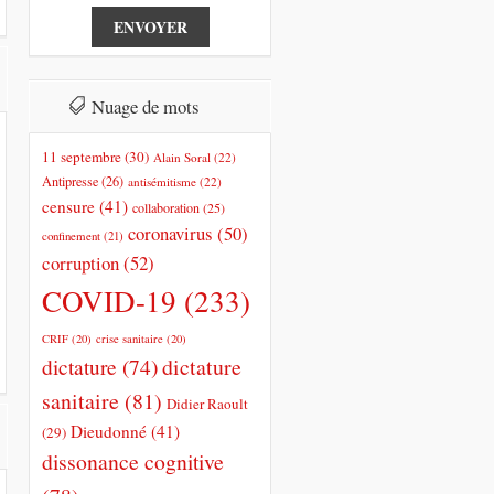
Nuage de mots
11 septembre
(30)
Alain Soral
(22)
Antipresse
(26)
antisémitisme
(22)
censure
(41)
collaboration
(25)
coronavirus
(50)
confinement
(21)
corruption
(52)
COVID-19
(233)
CRIF
(20)
crise sanitaire
(20)
dictature
dictature
(74)
sanitaire
(81)
Didier Raoult
Dieudonné
(41)
(29)
dissonance cognitive