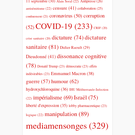
11 septembre
(30)
Antipresse
(26)
Alain Soral
(22)
censure
(41)
collaboration
(25)
antisémitisme
(22)
coronavirus
(50)
corruption
confinement
(21)
COVID-19
(233)
(52)
CRIF
(20)
dictature
dictature
(74)
crise sanitaire
(20)
sanitaire
(81)
Didier Raoult
(29)
dissonance cognitive
Dieudonné
(41)
(78)
Donald Trump
(23)
démocratie
(23)
effets
Emmanuel Macron
(38)
indésirables
(23)
humour
(62)
guerre
(57)
hydroxychloroquine
(36)
IHU Méditerranée-Infection
impérialisme
(69)
Israël
(75)
(22)
liberté d'expression
(35)
lobby pharmaceutique
(23)
manipulation
(89)
logique
(22)
mediamensonges
(329)