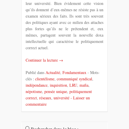
leur université. Bien évidement cette vision
qu’ils donnent d’eux-mêmes ne résiste pas à un
examen sérieux des faits. Ils sont très souvent
des politiques ayant avec ce milieu des attaches
plus fortes qu’ils ne le prétendent et, eux
mêmes, partagent souvent la nouvelle doxa
intellectuelle qui caractérise le politiquement
correct actuel.
Continuer la lecture
→
Publié dans
Actualité
,
Fondamentaux
- Mots-
clés :
clientélisme
,
communiqué syndical
,
indépendance
,
inquisition
,
LRU
,
mafia
,
népotisme
,
pensée unique
,
politiquement
correct
,
réseaux
,
université
- Laisser un
commentaire
Rechercher dans le blog :