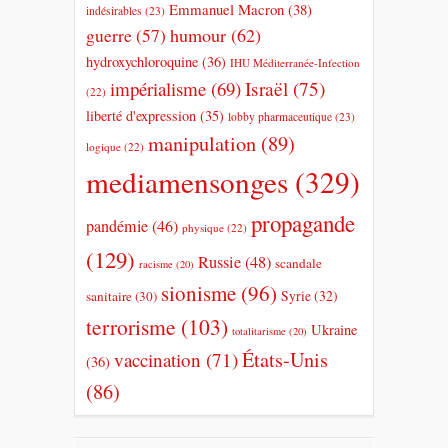
Emmanuel Macron
(38)
indésirables
(23)
humour
(62)
guerre
(57)
hydroxychloroquine
(36)
IHU Méditerranée-Infection
impérialisme
(69)
Israël
(75)
(22)
liberté d'expression
(35)
lobby pharmaceutique
(23)
manipulation
(89)
logique
(22)
mediamensonges
(329)
propagande
pandémie
(46)
physique
(22)
(129)
Russie
(48)
scandale
racisme
(20)
sionisme
(96)
Syrie
(32)
sanitaire
(30)
terrorisme
(103)
Ukraine
totalitarisme
(20)
États-Unis
vaccination
(71)
(36)
(86)