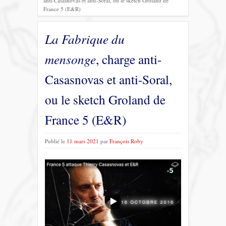
anti-Casasnovas et anti-Soral, ou le sketch Groland de
France 5 (E&R)
La Fabrique du
mensonge
, charge anti-
Casasnovas et anti-Soral,
ou le sketch Groland de
France 5 (E&R)
Publié le
11 mars 2021
par
François Roby