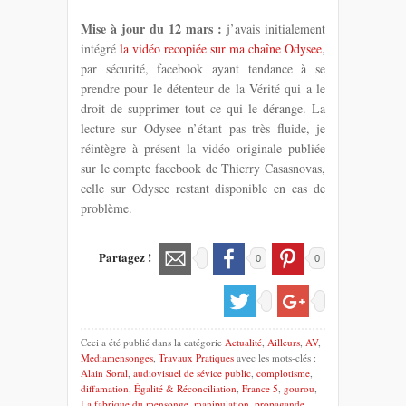
Mise à jour du 12 mars :
j’avais initialement
intégré
la vidéo recopiée sur ma chaîne Odysee
,
par sécurité, facebook ayant tendance à se
prendre pour le détenteur de la Vérité qui a le
droit de supprimer tout ce qui le dérange. La
lecture sur Odysee n’étant pas très fluide, je
réintègre à présent la vidéo originale publiée
sur le compte facebook de Thierry Casasnovas,
celle sur Odysee restant disponible en cas de
problème.
Partagez !
0
0
Ceci a été publié dans la catégorie
Actualité
,
Ailleurs
,
AV
,
Mediamensonges
,
Travaux Pratiques
avec les mots-clés :
Alain Soral
,
audiovisuel de sévice public
,
complotisme
,
diffamation
,
Égalité & Réconciliation
,
France 5
,
gourou
,
La fabrique du mensonge
,
manipulation
,
propagande
,