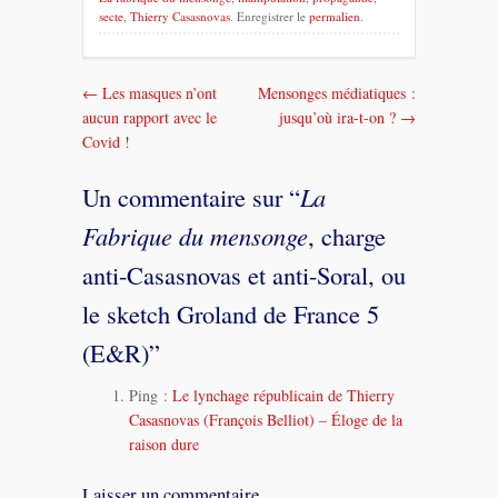
secte
,
Thierry Casasnovas
. Enregistrer le
permalien
.
←
Les masques n’ont
Mensonges médiatiques :
Navigation
aucun rapport avec le
jusqu’où ira-t-on ?
→
dans
Covid !
les
Un commentaire sur “
La
messages
Fabrique du mensonge
, charge
anti-Casasnovas et anti-Soral, ou
le sketch Groland de France 5
(E&R)
”
Ping :
Le lynchage républicain de Thierry
Casasnovas (François Belliot) – Éloge de la
raison dure
Laisser un commentaire