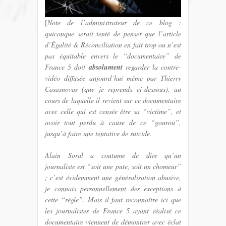
[
Note de l’administrateur de ce blog :
quiconque serait tenté de penser que l’article
d’Égalité & Réconciliation en fait trop ou n’est
pas équitable envers le “documentaire” de
France 5 doit
absolument
regarder la contre-
vidéo diffusée aujourd’hui même par Thierry
Casasnovas (que je reprends ci-dessous), au
cours de laquelle il revient sur ce documentaire
avec celle qui est censée être sa “victime”, et
avoir tout perdu à cause de ce “gourou”,
jusqu’à faire une tentative de suicide.
Alain Soral a coutume de dire qu’un
journaliste est “soit une pute, soit un chomeur”
; c’est évidemment une généralisation abusive,
je connais personnellement des exceptions à
cette “règle”. Mais il faut reconnaître ici que
les journalistes de France 5 ayant réalisé ce
documentaire viennent de démontrer avec éclat