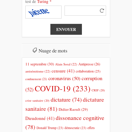
test de
Turing
*
Nuage de mots
11 septembre
(30)
Antipresse
(26)
Alain Soral
(22)
censure
(41)
collaboration
(25)
antisémitisme
(22)
coronavirus
(50)
corruption
confinement
(21)
COVID-19
(233)
(52)
CRIF
(20)
dictature
dictature
(74)
crise sanitaire
(20)
sanitaire
(81)
Didier Raoult
(29)
dissonance cognitive
Dieudonné
(41)
(78)
Donald Trump
(23)
démocratie
(23)
effets