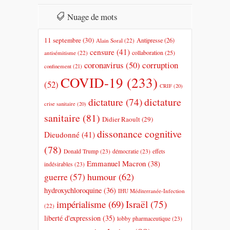
Nuage de mots
11 septembre
(30)
Antipresse
(26)
Alain Soral
(22)
censure
(41)
collaboration
(25)
antisémitisme
(22)
coronavirus
(50)
corruption
confinement
(21)
COVID-19
(233)
(52)
CRIF
(20)
dictature
dictature
(74)
crise sanitaire
(20)
sanitaire
(81)
Didier Raoult
(29)
dissonance cognitive
Dieudonné
(41)
(78)
Donald Trump
(23)
démocratie
(23)
effets
Emmanuel Macron
(38)
indésirables
(23)
humour
(62)
guerre
(57)
hydroxychloroquine
(36)
IHU Méditerranée-Infection
impérialisme
(69)
Israël
(75)
(22)
liberté d'expression
(35)
lobby pharmaceutique
(23)