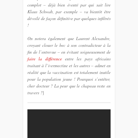
complot – déjà bien éventé par qui sait lire
Klaus Schwab, par exemple – va bientôt être
dévoilé de façon définitive par quelques infiltrés
!
On notera également que Laurent Alexandre,
croyant clouer le bec à son contradicteur à la
fin de l’entrevue – en évitant soigneusement de
faire la différence
entre les pays africains
traitant à l’ivermectine et les autres – admet en
réalité que la vaccination est totalement inutile
pour la population jeune ! Pourquoi s’entêter,
cher docteur ? La peur que le chapeau reste en
travers ?
]