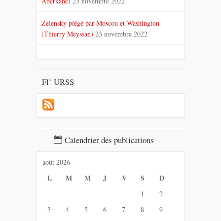
Aberkane)
23 novembre 2022
Zelensky piégé par Moscou et Washington
(Thierry Meyssan)
23 novembre 2022
Fl’ URSS
Calendrier des publications
août 2026
L
M
M
J
V
S
D
1
2
3
4
5
6
7
8
9