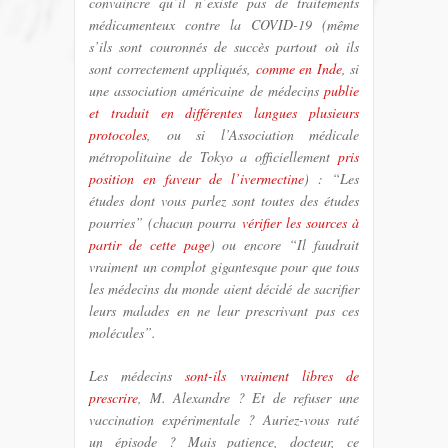
convaincre qu’il n’existe pas de traitements
médicamenteux contre la COVID-19 (même
s’ils sont couronnés de succès partout où ils
sont correctement appliqués,
comme en Inde
, si
une association américaine de médecins
publie
et traduit en différentes langues plusieurs
protocoles
, ou si l’Association médicale
métropolitaine de Tokyo a officiellement
pris
position en faveur de l’ivermectine
) : “Les
études dont vous parlez sont toutes des études
pourries” (chacun pourra
vérifier les sources à
partir de cette page
) ou encore “Il faudrait
vraiment un complot gigantesque pour que tous
les médecins du monde aient décidé de sacrifier
leurs malades en ne leur prescrivant pas ces
molécules”.
Les médecins
sont-ils vraiment libres de
prescrire
, M. Alexandre ? Et de refuser une
vaccination expérimentale ? Auriez-vous raté
un épisode ? Mais patience, docteur, ce