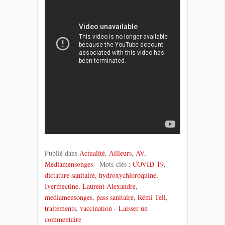
Publié dans
Actualité
,
Ailleurs
,
AV
,
Mediamensonges
- Mots-clés :
COVID-19
,
dictature sanitaire
,
hydroxychloroquine
,
Ivermectine
,
Laurent Alexandre
,
mediamensonges
,
pass sanitaire
,
Rémi Tell
,
traitements
,
vaccination
- Laisser un
commentaire