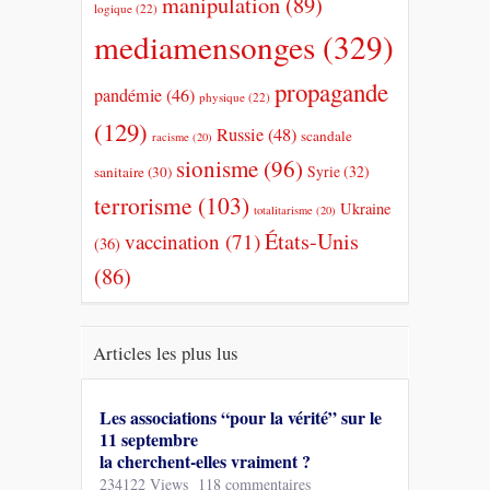
manipulation
(89)
logique
(22)
mediamensonges
(329)
propagande
pandémie
(46)
physique
(22)
(129)
Russie
(48)
scandale
racisme
(20)
sionisme
(96)
Syrie
(32)
sanitaire
(30)
terrorisme
(103)
Ukraine
totalitarisme
(20)
États-Unis
vaccination
(71)
(36)
(86)
Articles les plus lus
Les associations “pour la vérité” sur le
11 septembre
la cherchent-elles vraiment ?
234122 Views
118 commentaires