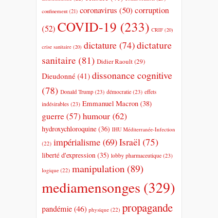
coronavirus
(50)
corruption
confinement
(21)
COVID-19
(233)
(52)
CRIF
(20)
dictature
dictature
(74)
crise sanitaire
(20)
sanitaire
(81)
Didier Raoult
(29)
dissonance cognitive
Dieudonné
(41)
(78)
Donald Trump
(23)
démocratie
(23)
effets
Emmanuel Macron
(38)
indésirables
(23)
humour
(62)
guerre
(57)
hydroxychloroquine
(36)
IHU Méditerranée-Infection
impérialisme
(69)
Israël
(75)
(22)
liberté d'expression
(35)
lobby pharmaceutique
(23)
manipulation
(89)
logique
(22)
mediamensonges
(329)
propagande
pandémie
(46)
physique
(22)