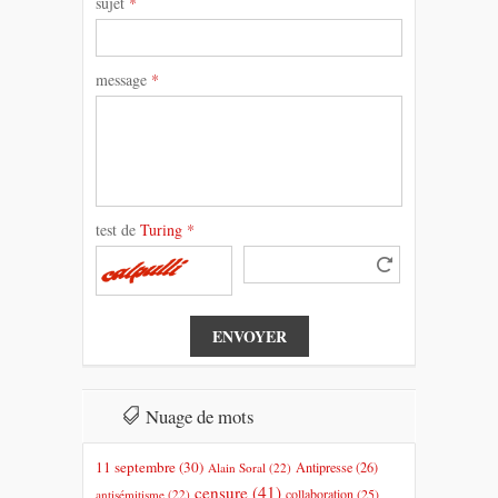
sujet
*
message
*
test de
Turing
*
Nuage de mots
11 septembre
(30)
Antipresse
(26)
Alain Soral
(22)
censure
(41)
collaboration
(25)
antisémitisme
(22)