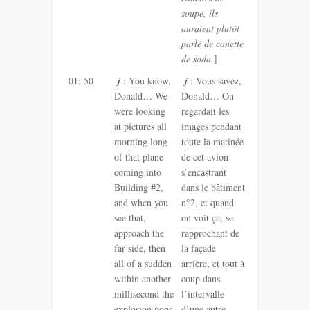
soupe, ils
auraient plutôt
parlé de canette
de soda.
]
01: 50
j
: You know,
j
: Vous savez,
Donald… We
Donald… On
were looking
regardait les
at pictures all
images pendant
morning long
toute la matinée
of that plane
de cet avion
coming into
s’encastrant
Building #2,
dans le bâtiment
and when you
n°2, et quand
see that,
on voit ça, se
approach the
rapprochant de
far side, then
la façade
all of a sudden
arrière, et tout à
within another
coup dans
millisecond the
l’intervalle
explosion pops
d’une autre