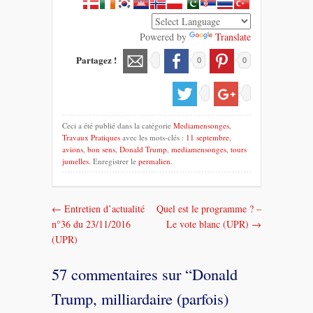
Powered by
Translate
Partagez !
0
0
Ceci a été publié dans la catégorie
Mediamensonges
,
Travaux Pratiques
avec les mots-clés :
11 septembre
,
avions
,
bon sens
,
Donald Trump
,
mediamensonges
,
tours
jumelles
. Enregistrer le
permalien
.
←
Entretien d’actualité
Quel est le programme ? –
Navigation
n°36 du 23/11/2016
Le vote blanc (UPR)
→
dans
(UPR)
les
57 commentaires sur “
Donald
messages
Trump, milliardaire (parfois)