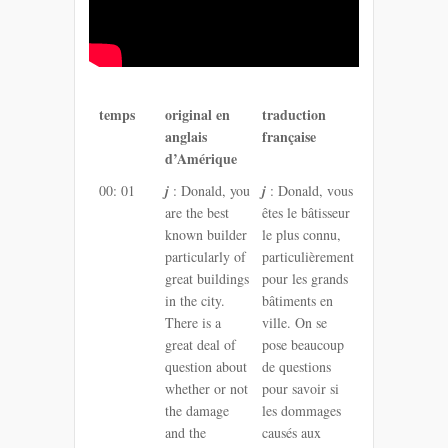
temps
original en
traduction
anglais
française
d’Amérique
00: 01
j
: Donald, you
j
: Donald, vous
are the best
êtes le bâtisseur
known builder
le plus connu,
particularly of
particulièrement
great buildings
pour les grands
in the city.
bâtiments en
There is a
ville. On se
great deal of
pose beaucoup
question about
de questions
whether or not
pour savoir si
the damage
les dommages
and the
causés aux