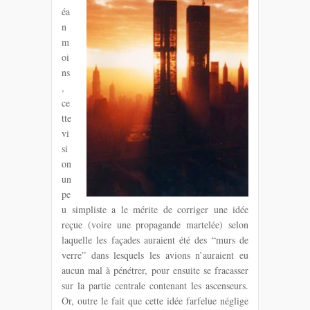
éa
n
m
oi
ns
,
ce
tte
vi
si
on
un
pe
u simpliste a le mérite de corriger une idée
reçue (voire une propagande martelée) selon
laquelle les façades auraient été des “murs de
verre” dans lesquels les avions n’auraient eu
aucun mal à pénétrer, pour ensuite se fracasser
sur la partie centrale contenant les ascenseurs.
Or, outre le fait que cette idée farfelue néglige