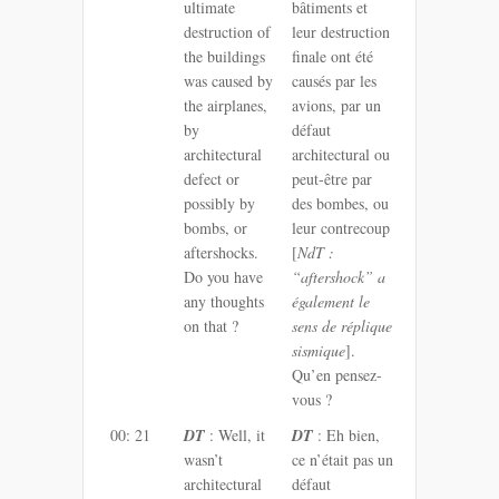
ultimate
bâtiments et
destruction of
leur destruction
the buildings
finale ont été
was caused by
causés par les
the airplanes,
avions, par un
by
défaut
architectural
architectural ou
defect or
peut-être par
possibly by
des bombes, ou
bombs, or
leur contrecoup
aftershocks.
[
NdT :
Do you have
“aftershock” a
any thoughts
également le
on that ?
sens de réplique
sismique
].
Qu’en pensez-
vous ?
00: 21
DT
: Well, it
DT
: Eh bien,
wasn’t
ce n’était pas un
architectural
défaut