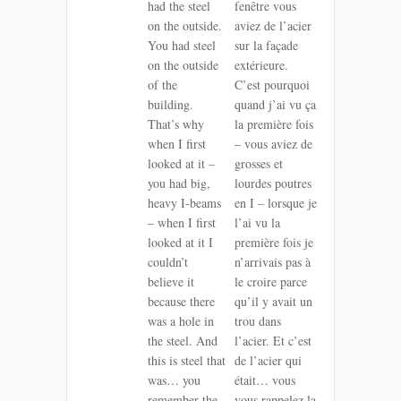
had the steel
fenêtre vous
on the outside.
aviez de l’acier
You had steel
sur la façade
on the outside
extérieure.
of the
C’est pourquoi
building.
quand j’ai vu ça
That’s why
la première fois
when I first
– vous aviez de
looked at it –
grosses et
you had big,
lourdes poutres
heavy I-beams
en I – lorsque je
– when I first
l’ai vu la
looked at it I
première fois je
couldn’t
n’arrivais pas à
believe it
le croire parce
because there
qu’il y avait un
was a hole in
trou dans
the steel. And
l’acier. Et c’est
this is steel that
de l’acier qui
was… you
était… vous
remember the
vous rappelez la