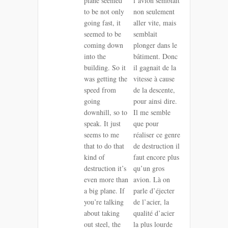
plane seemed
l’avion semblait
to be not only
non seulement
going fast, it
aller vite, mais
seemed to be
semblait
coming down
plonger dans le
into the
bâtiment. Donc
building. So it
il gagnait de la
was getting the
vitesse à cause
speed from
de la descente,
going
pour ainsi dire.
downhill, so to
Il me semble
speak. It just
que pour
seems to me
réaliser ce genre
that to do that
de destruction il
kind of
faut encore plus
destruction it’s
qu’un gros
even more than
avion. Là on
a big plane. If
parle d’éjecter
you’re talking
de l’acier, la
about taking
qualité d’acier
out steel, the
la plus lourde