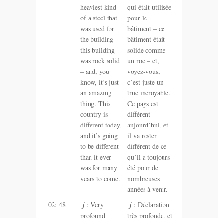
heaviest kind
qui était utilisée
of a steel that
pour le
was used for
bâtiment – ce
the building –
bâtiment était
this building
solide comme
was rock solid
un roc – et,
– and, you
voyez-vous,
know, it’s just
c’est juste un
an amazing
truc incroyable.
thing. This
Ce pays est
country is
différent
different today,
aujourd’hui, et
and it’s going
il va rester
to be different
différent de ce
than it ever
qu’il a toujours
was for many
été pour de
years to come.
nombreuses
années à venir.
02: 48
j
: Very
j
: Déclaration
profound
très profonde, et