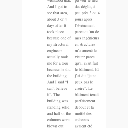
withstood that.
pu voir le lieu
And I got to
des dégâts, à
see that area,
peu près 3 ou 4
about 3 or 4
jours après
days after it
l’événement
took place
parce qu’un de
because one of
mes ingénieurs
my structural
en structures
engineers
m’a amené le
actually took
visiter parce
me for a tour
qu’il avait fait
because he did
le bâtiment. Et
the building.
j’ai dit “je ne
And I said “I
peux pas le
can’t believe
croire”. Le
it”. The
bâtiment tenait
building was
parfaitement
standing solid
debout et la
and half of the
moitié des
columns were
colonnes
blown out.
avaient été