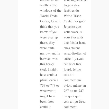
width of the
largeur des
windows of the
fenêtres du
World Trade
World Trade
Center, folks. I
Center, les gars.
think that you
Je pense que
know, if you
vous savez, si
were ever up
vous êtes allés
there, they
une fois là-haut,
were quite
elles étaient
narrow, and in
assez étroites, et
between was
entre il y avait
this heavy
cet acier très
steel. I said :
lourd. Je me
how could a
suis dit :
plane, even a
comment un
767 or 747 or
avion, même un
whatever it
767 ou un 747
might have
ou quoi que
been, how
cela ait pu être,
could it
comment