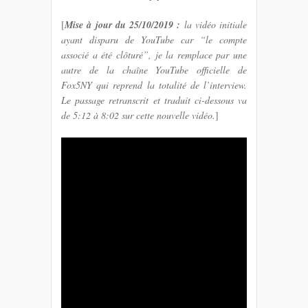
[
Mise à jour du 25/10/2019 :
la vidéo initiale
ayant disparu de YouTube car “le compte
associé a été clôturé”, je la remplace par une
autre de la chaîne YouTube officielle de
Fox5NY qui reprend la totalité de l’interview.
Le passage retranscrit et traduit ci-dessous va
de 5:12 à 8:02 sur cette nouvelle vidéo.
]