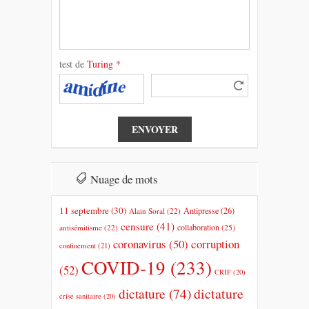
test de
Turing
*
Nuage de mots
11 septembre
(30)
Antipresse
(26)
Alain Soral
(22)
censure
(41)
collaboration
(25)
antisémitisme
(22)
coronavirus
(50)
corruption
confinement
(21)
COVID-19
(233)
(52)
CRIF
(20)
dictature
dictature
(74)
crise sanitaire
(20)