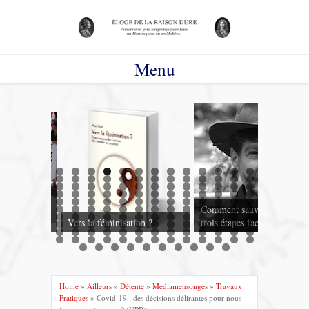
Menu
Aller
au
contenu
nisme a été
Comment sauver le monde en
 ans
Vers la féminisation ?
trois étapes faciles – 1
Home
»
Ailleurs
»
Détente
»
Mediamensonges
»
Travaux
Pratiques
» Covid-19 : des décisions délirantes pour nous