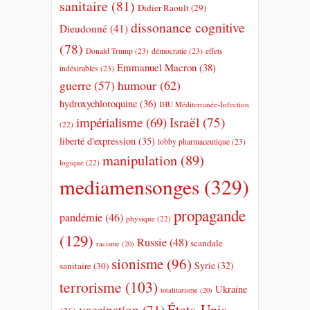
sanitaire
(81)
Didier Raoult
(29)
dissonance cognitive
Dieudonné
(41)
(78)
Donald Trump
(23)
démocratie
(23)
effets
Emmanuel Macron
(38)
indésirables
(23)
humour
(62)
guerre
(57)
hydroxychloroquine
(36)
IHU Méditerranée-Infection
impérialisme
(69)
Israël
(75)
(22)
liberté d'expression
(35)
lobby pharmaceutique
(23)
manipulation
(89)
logique
(22)
mediamensonges
(329)
propagande
pandémie
(46)
physique
(22)
(129)
Russie
(48)
scandale
racisme
(20)
sionisme
(96)
Syrie
(32)
sanitaire
(30)
terrorisme
(103)
Ukraine
totalitarisme
(20)
États-Unis
vaccination
(71)