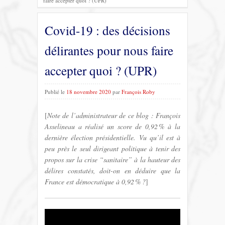
faire accepter quoi ? (UPR)
Covid-19 : des décisions
délirantes pour nous faire
accepter quoi ? (UPR)
Publié le
18 novembre 2020
par
François Roby
[
Note de l’administrateur de ce blog : François
Asselineau a réalisé un score de 0,92 % à la
dernière élection présidentielle. Vu qu’il est à
peu près le seul dirigeant politique à tenir des
propos sur la crise “sanitaire” à la hauteur des
délires constatés, doit-on en déduire que la
France est démocratique à 0,92 % ?
]