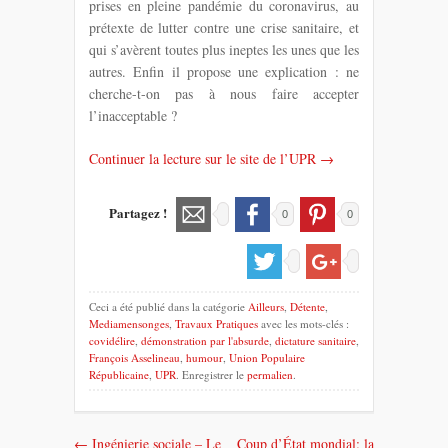
prises en pleine pandémie du coronavirus, au
prétexte de lutter contre une crise sanitaire, et
qui s’avèrent toutes plus ineptes les unes que les
autres. Enfin il propose une explication : ne
cherche-t-on pas à nous faire accepter
l’inacceptable ?
Continuer la lecture sur le site de l’UPR →
Partagez !
0
0
Ceci a été publié dans la catégorie
Ailleurs
,
Détente
,
Mediamensonges
,
Travaux Pratiques
avec les mots-clés :
covidélire
,
démonstration par l'absurde
,
dictature sanitaire
,
François Asselineau
,
humour
,
Union Populaire
Républicaine
,
UPR
. Enregistrer le
permalien
.
←
Ingénierie sociale – Le
Coup d’État mondial: la