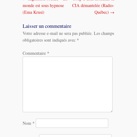
Navigation
monde est sous hypnose
CIA démantelée (Radio-
dans
(Ema Krusi)
Québec)
→
les
Laisser un commentaire
Votre adresse e-mail ne sera pas publiée.
Les champs
messages
obligatoires sont indiqués avec
*
Commentaire
*
Nom
*