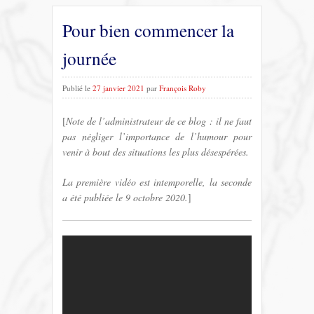
Pour bien commencer la
journée
Publié le
27 janvier 2021
par
François Roby
[
Note de l’administrateur de ce blog : il ne faut
pas négliger l’importance de l’humour pour
venir à bout des situations les plus désespérées.
La première vidéo est intemporelle, la seconde
a été publiée le 9 octobre 2020.
]