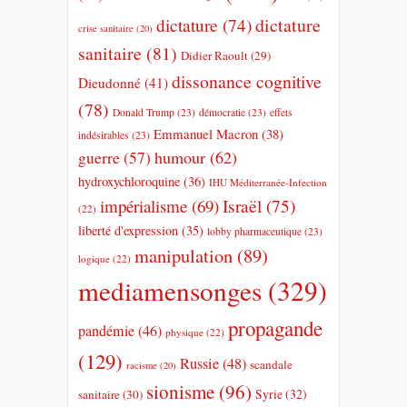
dictature
dictature
(74)
crise sanitaire
(20)
sanitaire
(81)
Didier Raoult
(29)
dissonance cognitive
Dieudonné
(41)
(78)
Donald Trump
(23)
démocratie
(23)
effets
Emmanuel Macron
(38)
indésirables
(23)
humour
(62)
guerre
(57)
hydroxychloroquine
(36)
IHU Méditerranée-Infection
impérialisme
(69)
Israël
(75)
(22)
liberté d'expression
(35)
lobby pharmaceutique
(23)
manipulation
(89)
logique
(22)
mediamensonges
(329)
propagande
pandémie
(46)
physique
(22)
(129)
Russie
(48)
scandale
racisme
(20)
sionisme
(96)
Syrie
(32)
sanitaire
(30)