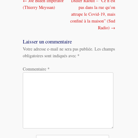
←
Joe Biden Imperator
Didier Raoult – “Ce n’est
Navigation
(Thierry Meyssan)
pas dans la rue qu’on
dans
attrape le Covid-19, mais
confiné à la maison” (Sud
les
Radio)
→
messages
Laisser un commentaire
Votre adresse e-mail ne sera pas publiée.
Les champs
obligatoires sont indiqués avec
*
Commentaire
*