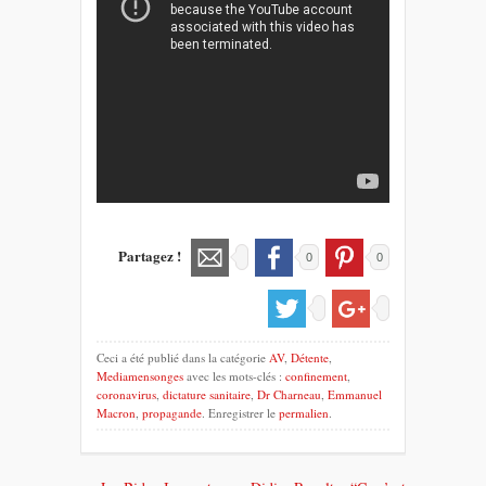
Partagez !
0
0
Ceci a été publié dans la catégorie
AV
,
Détente
,
Mediamensonges
avec les mots-clés :
confinement
,
coronavirus
,
dictature sanitaire
,
Dr Charneau
,
Emmanuel
Macron
,
propagande
. Enregistrer le
permalien
.