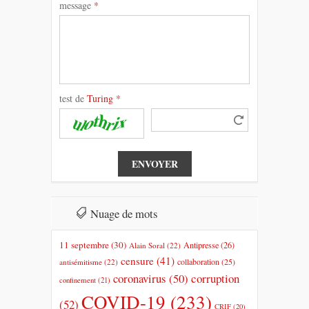
message
*
test de
Turing
*
Nuage de mots
11 septembre
(30)
Antipresse
(26)
Alain Soral
(22)
censure
(41)
collaboration
(25)
antisémitisme
(22)
coronavirus
(50)
corruption
confinement
(21)
COVID-19
(233)
(52)
CRIF
(20)