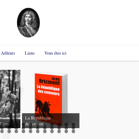
Ailleurs
Liens
Vous êtes ici
Uri Geller et Roseanne Barr
vont utiliser leurs “pouvoirs
La République
télépathiques” pour arrêter
digme
des censeurs
Corbyn