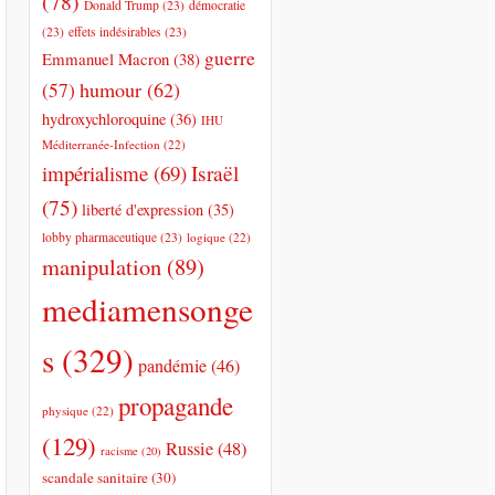
(78)
Donald Trump
(23)
démocratie
(23)
effets indésirables
(23)
guerre
Emmanuel Macron
(38)
humour
(62)
(57)
hydroxychloroquine
(36)
IHU
Méditerranée-Infection
(22)
impérialisme
(69)
Israël
(75)
liberté d'expression
(35)
lobby pharmaceutique
(23)
logique
(22)
manipulation
(89)
mediamensonge
s
(329)
pandémie
(46)
propagande
physique
(22)
(129)
Russie
(48)
racisme
(20)
scandale sanitaire
(30)