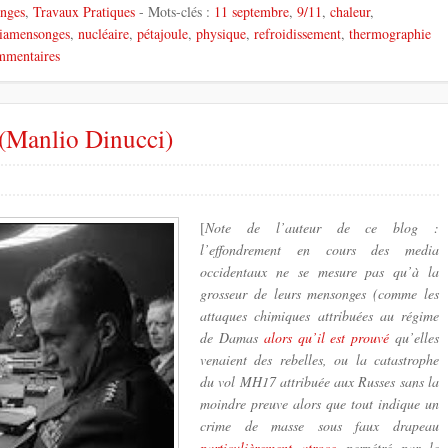
nges
,
Travaux Pratiques
- Mots-clés :
11 septembre
,
9/11
,
chaleur
,
iamensonges
,
nucléaire
,
pétajoule
,
physique
,
refroidissement
,
thermographie
mmentaires
 (Manlio Dinucci)
[
Note de l’auteur de ce blog :
l’effondrement en cours des media
occidentaux ne se mesure pas qu’à la
grosseur de leurs mensonges (comme les
attaques chimiques attribuées au régime
de Damas
alors qu’il est prouvé
qu’elles
venaient des rebelles, ou la catastrophe
du vol MH17 attribuée aux Russes sans la
moindre preuve alors que tout indique un
crime de masse sous faux drapeau
particulièrement atroce
perpétré par le