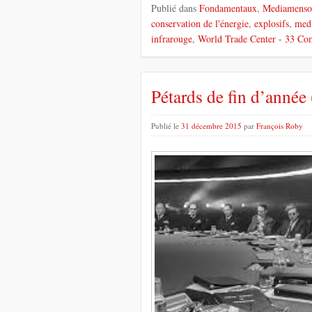
Publié dans
Fondamentaux
,
Mediamenso
conservation de l'énergie
,
explosifs
,
med
infrarouge
,
World Trade Center
- 33 Co
Pétards de fin d’année
Publié le
31 décembre 2015
par
François Roby