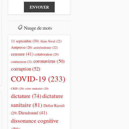
Nuage de mots
11 septembre
(30)
Alain Soral
(22)
Antipresse
(26)
antisémitisme
(22)
censure
(41)
collaboration
(25)
coronavirus
(50)
confinement
(21)
corruption
(52)
COVID-19
(233)
CRIF
(20)
crise sanitaire
(20)
dictature
dictature
(74)
sanitaire
(81)
Didier Raoult
Dieudonné
(41)
(29)
dissonance cognitive