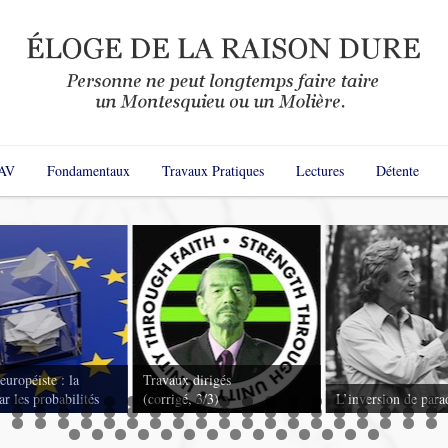
AV
Fondamentaux
Travaux Pratiques
Lectures
Détente
européiste : la
Travaux dirigés
r les probabilités
(corrigé, 3/3)
L’inversion de para