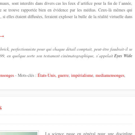
maux, sont interdits dans divers cas les feux d’artifice pour la fin de l’année,
lle se trouve rapportée bien en évidence par les médias. Ceux-là mêmes qui
si elles étaient diffusées, feraient exploser la bulle de la réalité virtuelle dans
g ⟶
rick, perfectionniste pour qui chaque détail comptait, peut-être faudrait-il se
1999, en quelque sorte son testament cinématographique, s’appelait
Eyes Wide
nsonges
- Mots-clés :
États-Unis
,
guerre
,
impérialisme
,
mediamensonges
,
s
La science passe en général pour une discipline