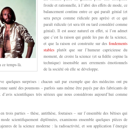
froide et rationnelle, à l’abri des effets de mode, ce
balancement continu entre ce qui paraît génial (et
sera perçu comme ridicule peu après) et ce qui
paraît ridicule (et sera tôt ou tard considéré comme
génial). Il est assez naturel en effet, si l’on admet
que c’est la raison qui guide les pas de la science,
et que la raison est construite sur des
fondements
stables
plutôt que sur l’humeur capricieuse du
moment, de croire la science (et sa fidèle copine la
technique) insensible aux errements émotionnels
n ce temps-là.
de la société où elle se développe.
rve quelques surprises : chacun sait par exemple que des médecins ont pu
onne santé des poumons – parfois sans même être payés par des fabricants de
 d’avis scientifiques très sérieux que nous considérons aujourd’hui comme
n trois parties – thèse, antithèse, foutaises – sur l’ensemble des bêtises qui
a mode scientifiquement diplômées, examinons ensemble quelques pièces de
jeures de la science moderne : la radioactivité, et son application l’énergie