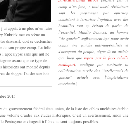
camp d’en face) ; tout aussi révélateurs
sont les mensonges par omission
consistant à terroriser l’opinion avec des
broutilles tout en évitant de parler de
’ai appris à ne plus m’en faire
l’essentiel. Manlio Dinucci, un homme
ley Kubrick met en scène un
“de gauche” suffisamment âgé pour avoir
tre dissuasif, doit se déclencher
connu une gauche anti-impérialiste et
on de son propre camp. La folie
s’occupant du peuple, signe là un article
s l’apocalypse sans que nul ne
qui, bien que
repris par le faux rebelle
tagone assura que ce type de
mediapart
, souligne par contraste la
es historiens ont montré depuis
collaboration servile des “intellectuels de
en de stopper l’ordre une fois
gauche” actuels avec l’impérialisme
.
américain.
]
mbre 2015
es du gouvernement fédéral états-unien, de la liste des cibles nucléaires établie
’une volonté d’aider aux études historiques. C’est un avertissement, sinon une
le Pentagone envisageait à l’époque sont toujours possibles.