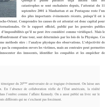
Quoiqu’il puisse paraître déjà ancien tant les
catastrophes se sont enchaînées depuis, l’attentat du 11
septembre 2001 à Manhattan et au Pentagone reste l’un
des plus importants événements récents, puisqu’il est à
roche-Orient. Comprendre les causes de cet attentat est donc capital pour
nternationales. Or le rapport officiel, publié par les pouvoirs publics
t d’impossibilités qu’il ne peut être considéré comme véridique1. Mais le
effondrement d’une tour, sont déterminés par les lois de la Physique. Ces
 une méthode sûre : l’analyse physique des observations. L’objectivité de
e pas la compassion envers les victimes, mais au contraire peut permettre
innocenter des innocents, identifier les coupables et les empêcher de
ème
r témoigner du 20
anniversaire de ce tragique événement. On laisse aux
x. En l’absence de collaboration réelle de l’État américain, la réalité
dans l’ombre comme l’affaire Kennedy. On a aussi publié un livre sur le
ts différents qui ne s’excluent pas forcément.