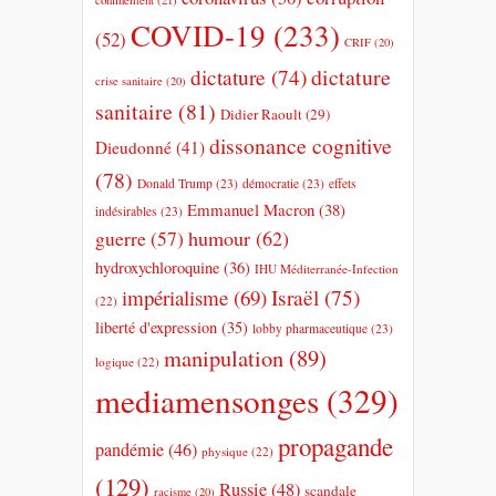
COVID-19
(233)
(52)
CRIF
(20)
dictature
dictature
(74)
crise sanitaire
(20)
sanitaire
(81)
Didier Raoult
(29)
dissonance cognitive
Dieudonné
(41)
(78)
Donald Trump
(23)
démocratie
(23)
effets
Emmanuel Macron
(38)
indésirables
(23)
humour
(62)
guerre
(57)
hydroxychloroquine
(36)
IHU Méditerranée-Infection
impérialisme
(69)
Israël
(75)
(22)
liberté d'expression
(35)
lobby pharmaceutique
(23)
manipulation
(89)
logique
(22)
mediamensonges
(329)
propagande
pandémie
(46)
physique
(22)
(129)
Russie
(48)
scandale
racisme
(20)