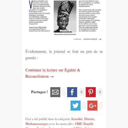
Évidemment, le journal se fout un peu de sa
gueule :
Continuer la lecture sur Égalité &
Réconciliation →
Partagez !
0
0
Ceci a été publié dans la catégorie
Actualité
,
Détente
,
Mediamensonges
avec les mots-clés :
CRIF
,
Danièle