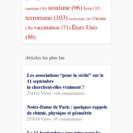
sionisme
(96)
Syrie
(32)
sanitaire
(30)
terrorisme
(103)
Ukraine
totalitarisme
(20)
États-Unis
vaccination
(71)
(36)
(86)
Articles les plus lus
Les associations “pour la vérité” sur le
11 septembre
la cherchent-elles vraiment ?
234132 Views
118 commentaires
Notre-Dame de Paris : quelques rappels
de chimie, physique et géométrie
255039 Views
95 commentaires
Le 11-Septembre : une mine pour les