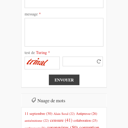
message
*
test de
Turing
*
Nuage de mots
11 septembre
(30)
Antipresse
(26)
Alain Soral
(22)
censure
(41)
collaboration
(25)
antisémitisme
(22)
coronavirus
(50)
corruption
confinement
(21)