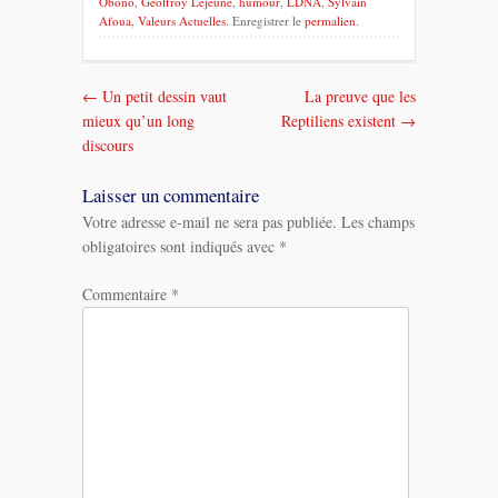
Obono
,
Geoffroy Lejeune
,
humour
,
LDNA
,
Sylvain
Afoua
,
Valeurs Actuelles
. Enregistrer le
permalien
.
←
Un petit dessin vaut
La preuve que les
Navigation
mieux qu’un long
Reptiliens existent
→
dans
discours
les
Laisser un commentaire
Votre adresse e-mail ne sera pas publiée.
Les champs
messages
obligatoires sont indiqués avec
*
Commentaire
*