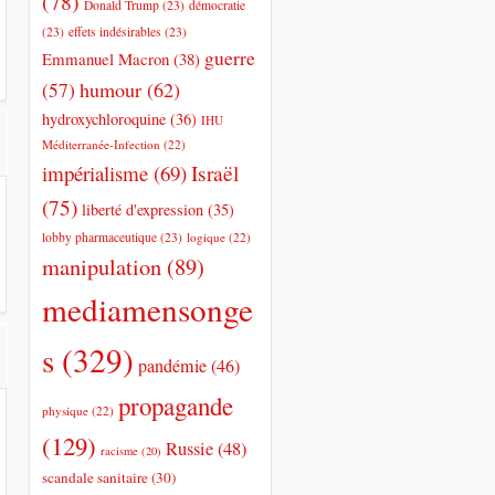
(78)
Donald Trump
(23)
démocratie
(23)
effets indésirables
(23)
guerre
Emmanuel Macron
(38)
humour
(62)
(57)
hydroxychloroquine
(36)
IHU
Méditerranée-Infection
(22)
impérialisme
(69)
Israël
(75)
liberté d'expression
(35)
lobby pharmaceutique
(23)
logique
(22)
manipulation
(89)
mediamensonge
s
(329)
pandémie
(46)
propagande
physique
(22)
(129)
Russie
(48)
racisme
(20)
scandale sanitaire
(30)