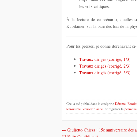
les voix critiques.
À la lecture de ce scénario, quelles s
Kubitainer, sur la base des lois de la ph
Pour les pressés, je donne dorénavant ci-d
Travaux dirigés (corrigé, 1/3)
Travaux dirigés (corrigé, 2/3)
Travaux dirigés (corrigé, 3/3)
Ceci a été publié dans la catégorie
Détente
,
Fonda
terrorisme
,
vraisemblance
. Enregistrer le
permalie
←
Giulietto Chiesa : 15e anniversaire des a
Navigation
(Il Fatto Quotidiano)