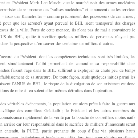
lent au Président Mark Lee Muschi que le marché noir des armes nucléaires
erroristes de se procurer des “valises nucléaires” et annoncent que les services
urs – issus des Kamelreiter – comme précisément des possesseurs de ces armes ;
té pour que les aéronefs ayant percuté le BHL aient transporté des charges
essus de la ville. Forts de cette menace, ils n’ont pas de mal à convaincre le
NUS du BHL, quitte à sacrifier quelques milliers de personnes n’ayant pas
dans la perspective d’en sauver des centaines de milliers d’autres.
’accord du Président, dont les compétences techniques sont très limitées, les
sent simultanément l’alibi permettant de camoufler sa responsabilité dans
endies faisant rage dans le BHL suffiront à expliquer sa chute peu de temps
affaiblissement de sa structure. De toute façon, seuls quelques initiés parmi les
sent l’ANUS du BHL, le risque de la divulgation de son existence est donc
ations de mise à feu soient elles-mêmes détruites dans l’opération.
 des véritables événements, la population est alors prête à faire la guerre aux
iavélique des complices Geldkalb ; le Président et les autres membres du
onnaissance rapidement de la vérité par la bouche de conseillers moins naïfs
 arrière car leur responsabilité dans le sacrifice de milliers d’innocents serait
n entendu, la PUTE, partie prenante du coup d’État via plusieurs hauts
ameramen, techniciens et ingénieurs vidéo, fera tout pour réduire au silence