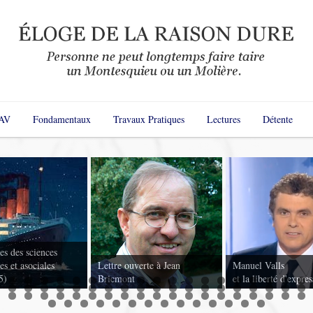
AV
Fondamentaux
Travaux Pratiques
Lectures
Détente
s des sciences
s et asociales
Lettre ouverte à Jean
Manuel Valls
5)
Bricmont
et la liberté d'expre