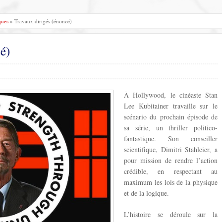
ques
» Travaux dirigés (énoncé)
é)
À Hollywood, le cinéaste Stan
Lee Kubitainer travaille sur le
scénario du prochain épisode de
sa série, un thriller politico-
fantastique. Son conseiller
scientifique, Dimitri Stahleier, a
pour mission de rendre l’action
crédible, en respectant au
maximum les lois de la physique
et de la logique.
L’histoire se déroule sur la