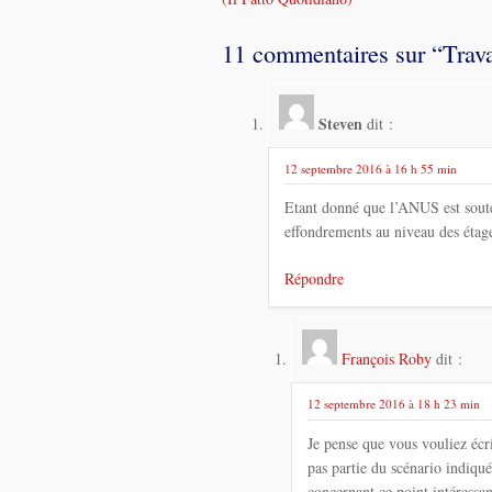
dans
11 commentaires sur “
Trav
les
messages
Steven
dit :
12 septembre 2016 à 16 h 55 min
Etant donné que l’ANUS est soute
effondrements au niveau des étage
Répondre
François Roby
dit :
12 septembre 2016 à 18 h 23 min
Je pense que vous vouliez écri
pas partie du scénario indiqué
concernant ce point intéress