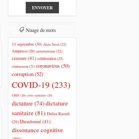
Nuage de mots
11 septembre
(30)
Alain Soral
(22)
Antipresse
(26)
antisémitisme
(22)
censure
(41)
collaboration
(25)
coronavirus
(50)
confinement
(21)
corruption
(52)
COVID-19
(233)
CRIF
(20)
crise sanitaire
(20)
dictature
dictature
(74)
sanitaire
(81)
Didier Raoult
Dieudonné
(41)
(29)
dissonance cognitive