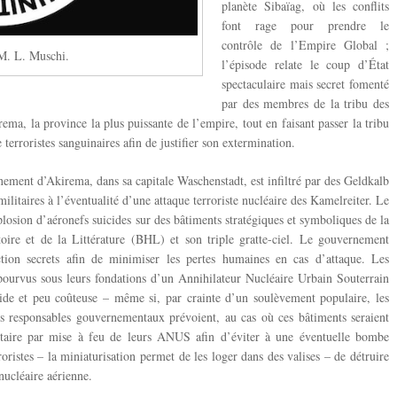
planète Sibaïag, où les conflits
font rage pour prendre le
contrôle de l’Empire Global ;
M. L. Muschi.
l’épisode relate le coup d’État
spectaculaire mais secret fomenté
par des membres de la tribu des
ma, la province la plus puissante de l’empire, tout en faisant passer la tribu
terroristes sanguinaires afin de justifier son extermination.
ement d’Akirema, dans sa capitale Waschenstadt, est infiltré par des Geldkalb
ilitaires à l’éventualité d’une attaque terroriste nucléaire des Kamelreiter. Le
osion d’aéronefs suicides sur des bâtiments stratégiques et symboliques de la
ire et de la Littérature (BHL) et son triple gratte-ciel. Le gouvernement
tion secrets afin de minimiser les pertes humaines en cas d’attaque. Les
pourvus sous leurs fondations d’un Annihilateur Nucléaire Urbain Souterrain
de et peu coûteuse – même si, par crainte d’un soulèvement populaire, les
es responsables gouvernementaux prévoient, au cas où ces bâtiments seraient
ontaire par mise à feu de leurs ANUS afin d’éviter à une éventuelle bombe
roristes – la miniaturisation permet de les loger dans des valises – de détruire
nucléaire aérienne.