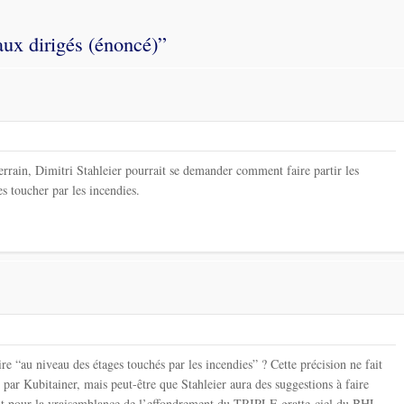
aux dirigés (énoncé)
”
rrain, Dimitri Stahleier pourrait se demander comment faire partir les
s toucher par les incendies.
re “au niveau des étages touchés par les incendies” ? Cette précision ne fait
 par Kubitainer, mais peut-être que Stahleier aura des suggestions à faire
ant pour la vraisemblance de l’effondrement du TRIPLE gratte-ciel du BHL.