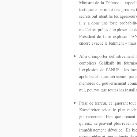
Ministre de la Défense – rappel
tactiques a permis à des groupes t
secrets ont identifié les agresse
il y a donc une forte probabili
nucléaires prêtes à exploser au-d
Président de faire exploser l’A
encore évacué le bâtiment – mais 
Afin d’emporter définitivement l
complices Geldkalb lui fournis
l’explosion de l’ANUS : les inc
après les attaques aériennes, par 
membres du gouvernement connais
nul, pourvu que toutes les install
Prise de terreur, et ignorant tout
Kamelreiter selon le plan mach
gouvernement, bien que prenant c
qu’eux, ne peuvent plus revenir en
immédiatement dévoilée. Et bie
responsables et une poignée de c