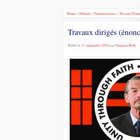
Home
»
Détente
»
Fondamentaux
»
Travaux Prati
Travaux dirigés (énonc
Publié le
11 septembre 2016
par
François Roby