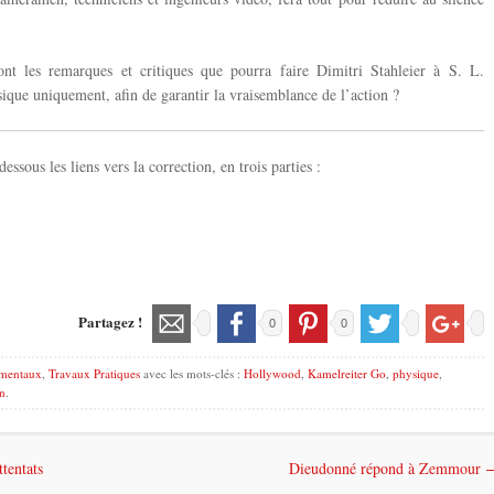
ont les remarques et critiques que pourra faire Dimitri Stahleier à S. L.
ysique uniquement, afin de garantir la vraisemblance de l’action ?
essous les liens vers la correction, en trois parties :
Partagez !
0
0
mentaux
,
Travaux Pratiques
avec les mots-clés :
Hollywood
,
Kamelreiter Go
,
physique
,
n
.
ttentats
Dieudonné répond à Zemmour