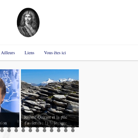
Ailleurs
Liens
Vous êtes ici
Un volontaire de l'essai
clinique brésilien
d'AstraZeneca pour la
Jérôme Quirant et la pile
COVID-19 décède, l'essai
ssion
d'assiettes : 1) la logique
continue