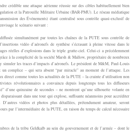
ndre crédible une attaque aérienne réussie sur des cibles habituellement bien
gulation et la Patrouille Militaire Urbaine (BAR-PMU). Le réseau médiatique
ansmission des Événements) étant centralisé sous contrôle quasi-exclusif de
nvisage le scénario suivant :
 diffusée simultanément par toutes les chaînes de la PUTE sous contrôle de
insertions vidéo d’aéronefs de synthèse s’écrasant à pleine vitesse dans le
es réelles d’explosions dans le triple gratte-ciel. Celui-ci a précédemment
 grâce à la complicité de la société Marsh & Mallow, propriétaire de nombreux
à y simuler les traces d’impacts d’aéronefs. Le président de M&M, Paul-Louis
t un complice – qui sera absent “par miracle” au moment de l’attaque. Les
ux direct comme toutes les actualités de la PUTE – la crainte d’utilisation non
ivistes révolutionnaires a convaincu depuis longtemps tous les diffuseurs
ité” d’une quinzaine de secondes – ne montrent qu’une silhouette volante en
 disparaissant dans une tour qui explose, suffisante néanmoins pour accréditer
. D’autres vidéos et photos plus détaillées, prétendument amateur, seront
ujours par l’intermédiaire de la PUTE, en raison du temps de calcul nécessaire
mbres de la tribu Geldkalb au sein du gouvernement et de l’armée – dont le