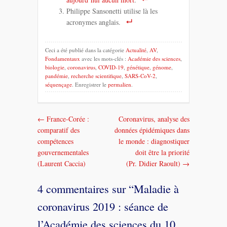
Philippe Sansonetti utilise là les
acronymes anglais.
Ceci a été publié dans la catégorie
Actualité
,
AV
,
Fondamentaux
avec les mots-clés :
Académie des sciences
,
biologie
,
coronavirus
,
COVID-19
,
génétique
,
génome
,
pandémie
,
recherche scientifique
,
SARS-CoV-2
,
séquençage
. Enregistrer le
permalien
.
←
France-Corée :
Coronavirus, analyse des
Navigation
comparatif des
données épidémiques dans
dans
compétences
le monde : diagnostiquer
gouvernementales
doit être la priorité
les
(Laurent Caccia)
(Pr. Didier Raoult)
→
messages
4 commentaires sur “
Maladie à
coronavirus 2019 : séance de
l’Académie des sciences du 10