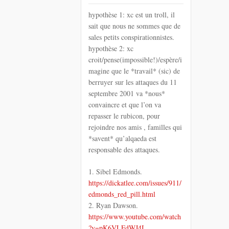
hypothèse 1: xc est un troll, il
sait que nous ne sommes que de
sales petits conspirationnistes.
hypothèse 2: xc
croit/pense(impossible!)/espère/i
magine que le *travail* (sic) de
berruyer sur les attaques du 11
septembre 2001 va *nous*
convaincre et que l’on va
repasser le rubicon, pour
rejoindre nos amis , familles qui
*savent* qu’alqaeda est
responsable des attaques.
1. Sibel Edmonds.
https://dickatlee.com/issues/911/
edmonds_red_pill.html
2. Ryan Dawson.
https://www.youtube.com/watch
?v=pK6VLFdWJ4I