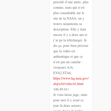
précédé d’une autre, plus
connue, mais qui n’est
plus consultable sur le
site de la NASA, on y
trouve néanmoins sa
description. Elle y était
encore il y a deux ans et
j’ai pu la télécharger. Je
dis ça, pour bien préciser
que la vidéo est
authentique et que ce
n’est pas un canular :
(toujours A16,
EVA2,STA6,
https://www.hq.nasa.gov/
alsj/a16/video16.html
146:49:41)
Je vous laisse juge, mais
pour moi il y avait ce
jour là deux acteurs
ayant choisi de trahir