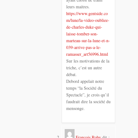
leurs maitres.
https://www.gentside.co
m/lune/la-video-oubliee-
de-charles-duke-qui-
laisse-tomber-son-
marteau-sur-la-lune-et-n-
039-arrive-pas-a-le-
ramasser_art56996.html
Sur les motivations de la
triche, c’est un autre
débat.
Debord appelait notre
temps “la Société du
Spectacle”, je crois qu’il
faudrait dire la société du
mensonge.
François Roby
dit :