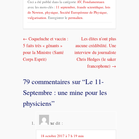
Ceci a été publié dans la catégorie
AV
,
Fondamentaux
avec les mots-clés :
11 septembre
,
fraude scientifique
,
lois
de Newton
,
physique
,
Société Européenne de Physique
,
vulgarisation
. Enregistrer le
permalien
.
←
Coqueluche et vaccin :
Les élites n’ont plus
Navigation
5 faits très « gênants »
aucune crédibilité. Une
dans
pour la Ministre (Santé
interview du journaliste
Corps Esprit)
Chris Hedges (le saker
les
francophone)
→
messages
79 commentaires sur “
Le 11-
Septembre : une mine pour les
physiciens
”
xc
dit :
18 octobre 2017 à 7 h 19 min