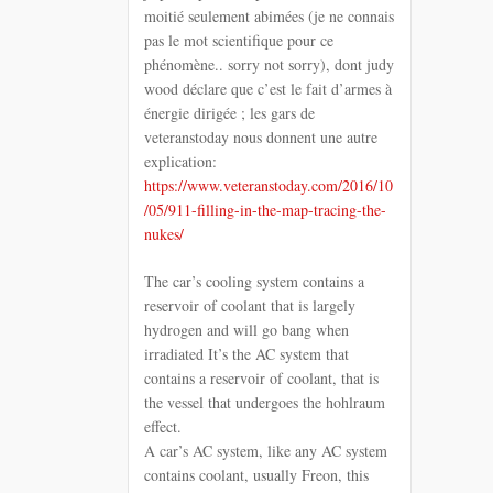
moitié seulement abimées (je ne connais
pas le mot scientifique pour ce
phénomène.. sorry not sorry), dont judy
wood déclare que c’est le fait d’armes à
énergie dirigée ; les gars de
veteranstoday nous donnent une autre
explication:
https://www.veteranstoday.com/2016/10
/05/911-filling-in-the-map-tracing-the-
nukes/
The car’s cooling system contains a
reservoir of coolant that is largely
hydrogen and will go bang when
irradiated It’s the AC system that
contains a reservoir of coolant, that is
the vessel that undergoes the hohlraum
effect.
A car’s AC system, like any AC system
contains coolant, usually Freon, this