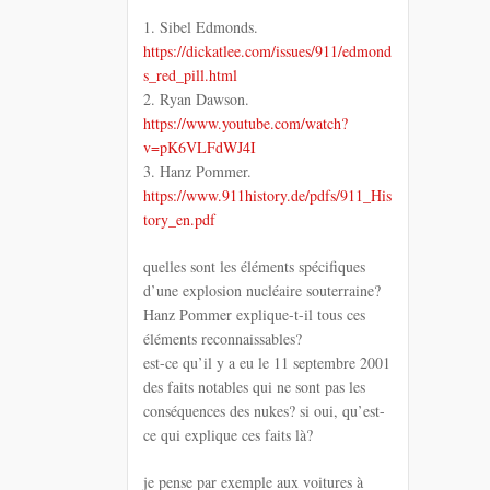
1. Sibel Edmonds.
https://dickatlee.com/issues/911/edmond
s_red_pill.html
2. Ryan Dawson.
https://www.youtube.com/watch?
v=pK6VLFdWJ4I
3. Hanz Pommer.
https://www.911history.de/pdfs/911_His
tory_en.pdf
quelles sont les éléments spécifiques
d’une explosion nucléaire souterraine?
Hanz Pommer explique-t-il tous ces
éléments reconnaissables?
est-ce qu’il y a eu le 11 septembre 2001
des faits notables qui ne sont pas les
conséquences des nukes? si oui, qu’est-
ce qui explique ces faits là?
je pense par exemple aux voitures à